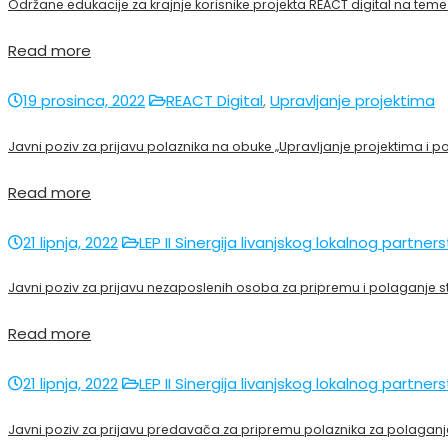
Održane edukacije za krajnje korisnike projekta REACT digital na teme 
Read more
19 prosinca, 2022
REACT Digital
,
Upravljanje projektima
Javni poziv za prijavu polaznika na obuke „Upravljanje projektima i p
Read more
21 lipnja, 2022
LEP II Sinergija livanjskog lokalnog partner
Javni poziv za prijavu nezaposlenih osoba za pripremu i polaganje stru
Read more
21 lipnja, 2022
LEP II Sinergija livanjskog lokalnog partner
Javni poziv za prijavu predavača za pripremu polaznika za polaganje 