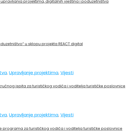
upravljanja projektima, digitalnih vještina i poduzetništva
oduzetništvo“ u sklopu projekta REACT digital
stva
,
Upravljanje projektima
,
Vijesti
čnog ispita za turističkog vodiča i voditelja turističke poslovnice
stva
,
Upravljanje projektima
,
Vijesti
programa za turističkog vodiča i voditelja turističke poslovnice