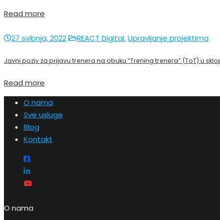
Read more
27 svibnja, 2022
REACT Digital
,
Upravljanje projektima
Javni poziv za prijavu trenera na obuku “Trening trenera” (ToT) u sklo
Read more
O nama
Sve usluge
Blog
Kontakt
O nama