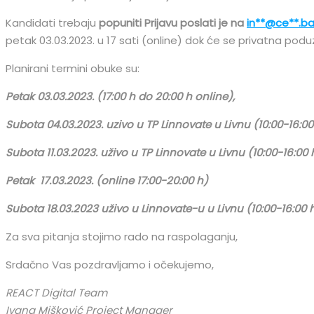
Kandidati trebaju
popuniti Prijavu poslati je na
in
**@ce**.
b
petak 03.03.2023. u 17 sati (online) dok će se privatna poduz
Planirani termini obuke su:
Petak 03.03.2023. (17:00 h do 20:00 h online),
Subota 04.03.2023. uzivo u TP Linnovate u Livnu (10:00-16:00
Subota 11.03.2023. uživo
u TP Linnovate u Livnu (10:00-16:00 
Petak 17.03.2023. (online 17:00-20:00 h)
Subota 18.03.2023 uživo u Linnovate-u u Livnu (10:00-16:00 
Za sva pitanja stojimo rado na raspolaganju,
Srdačno Vas pozdravljamo i očekujemo,
REACT Digital Team
Ivana Mišković Project Manager