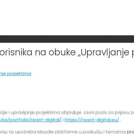
isnika na obuke „Upravljanje projektima i poduzetništvo“ u sklo
 korisnika na obuke „Upravljanje
nje projektima
 i upravljanje projektima objavljuje Javni poziv za prijav
ba/portfolio/react-digital/
i
https://react-digital.eu/
.
uženju te upotreba Moodle platforme u području i temama
pr