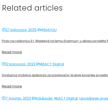
Related articles
27 kolovoza, 2025
PM4YOU
Poziv na radionicu E+ Weekend na temu Erasmus+ u sklopu projekta
Read more
12 kolovoza, 2023
REACT Digital
Dostupna mobilna aplikacija za predavače i krajnje korisnike projekta
Read more
7 travnja, 2023
Edukacije
,
REACT Digital
,
Upravljanje pro