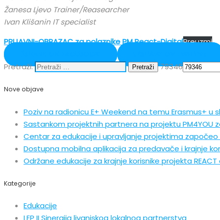
Žanesa Ljevo Trainer/Reasearcher
Ivan Klišanin IT specialist
PRIJAVNI-OBRAZAC za polaznike PM React-Digital
Preuzmi
SHARE ON FACEBOOK
SHARE ON TWITTER
Pretraži:
79346
Nove objave
Poziv na radionicu E+ Weekend na temu Erasmus+ u 
Sastankom projektnih partnera na projektu PM4YOU z
Centar za edukacije i upravljanje projektima započeo 
Dostupna mobilna aplikacija za predavače i krajnje kor
Održane edukacije za krajnje korisnike projekta REACT d
Kategorije
Edukacije
LEP II Sinergija livanjskog lokalnog partnerstva