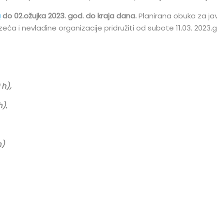
a
do 02.ožujka 2023. god. do kraja dana.
Planirana obuka za jav
eća i nevladine organizacije pridružiti od subote 11.03. 2023.
 h),
h)
,
h)