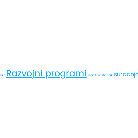
Razvojni programi
suradnj
jekt
react
sastanak