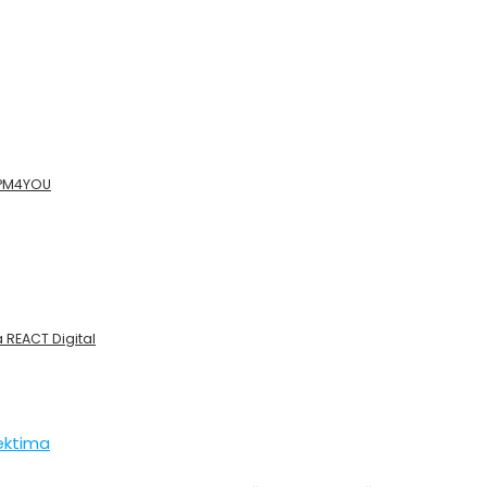
 PM4YOU
 REACT Digital
jektima