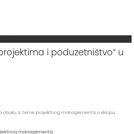
pu projekta REACT digital
 projektima i poduzetništvo“ u
u za obuku iz teme projektnog managementa u sklopu
ojektnog managementa.