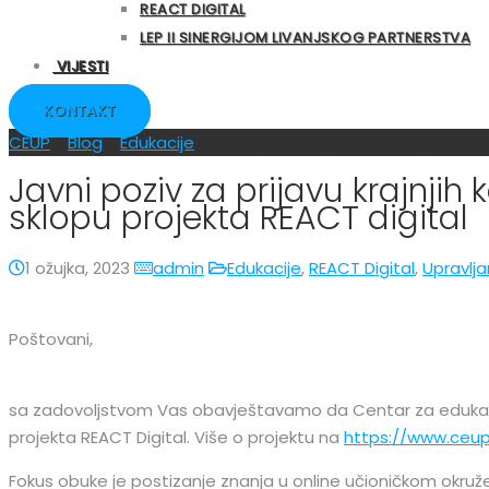
REACT DIGITAL
LEP II SINERGIJOM LIVANJSKOG PARTNERSTVA
VIJESTI
KONTAKT
CEUP
>
Blog
>
Edukacije
>
Javni poziv za prijavu krajnjih kor
Javni poziv za prijavu krajnjih
sklopu projekta REACT digital
1 ožujka, 2023
admin
Edukacije
,
REACT Digital
,
Upravlja
Poštovani,
sa zadovoljstvom Vas obavještavamo da Centar za edukacije
projekta REACT Digital. Više o projektu na
https://www.ceup.
Fokus obuke je postizanje znanja u online učioničkom okr