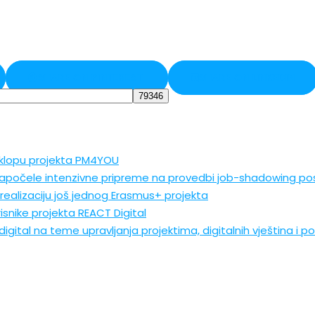
SHARE ON PINTEREST
SHARE ON LINKEDIN
sklopu projekta PM4YOU
apočele intenzivne pripreme na provedbi job-shadowing pos
realizaciju još jednog Erasmus+ projekta
isnike projekta REACT Digital
igital na teme upravljanja projektima, digitalnih vještina i 