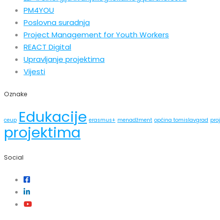
PM4YOU
Poslovna suradnja
Project Management for Youth Workers
REACT Digital
Upravljanje projektima
Vijesti
Oznake
Edukacije
ceup
erasmus+
menadžment
općina tomislavgrad
pro
projektima
Social