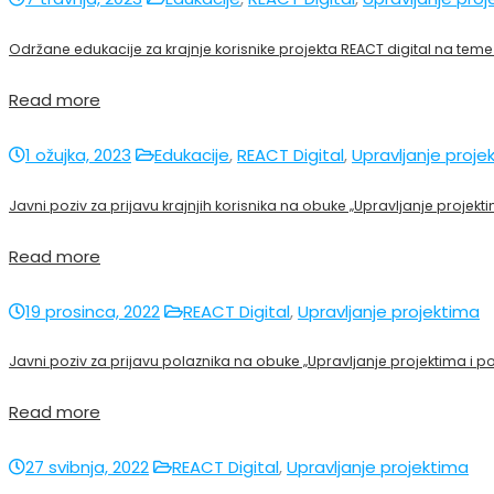
Održane edukacije za krajnje korisnike projekta REACT digital na teme 
Read more
1 ožujka, 2023
Edukacije
,
REACT Digital
,
Upravljanje proje
Javni poziv za prijavu krajnjih korisnika na obuke „Upravljanje projekt
Read more
19 prosinca, 2022
REACT Digital
,
Upravljanje projektima
Javni poziv za prijavu polaznika na obuke „Upravljanje projektima i p
Read more
27 svibnja, 2022
REACT Digital
,
Upravljanje projektima