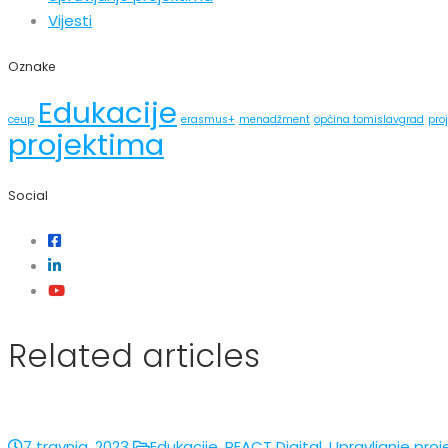
Vijesti
Oznake
Edukacije
ceup
erasmus+
menadžment
općina tomislavgrad
pro
projektima
Social
Related articles
7 travnja, 2023
Edukacije
,
REACT Digital
,
Upravljanje pro