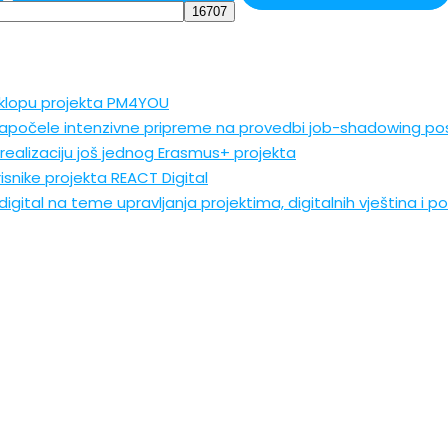
sklopu projekta PM4YOU
apočele intenzivne pripreme na provedbi job-shadowing pos
realizaciju još jednog Erasmus+ projekta
isnike projekta REACT Digital
igital na teme upravljanja projektima, digitalnih vještina i 