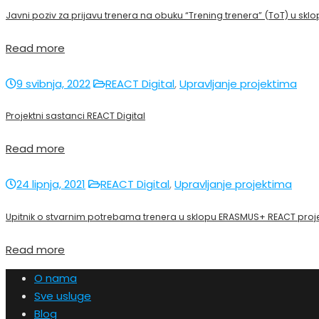
Javni poziv za prijavu trenera na obuku “Trening trenera” (ToT) u sklo
Read more
9 svibnja, 2022
REACT Digital
,
Upravljanje projektima
Projektni sastanci REACT Digital
Read more
24 lipnja, 2021
REACT Digital
,
Upravljanje projektima
Upitnik o stvarnim potrebama trenera u sklopu ERASMUS+ REACT proj
Read more
O nama
Sve usluge
Blog