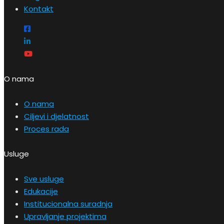
Kontakt
O nama
O nama
Ciljevi i djelatnost
Proces rada
Usluge
Sve usluge
Edukacije
Institucionalna suradnja
Upravljanje projektima