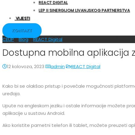
REACT DIGITAL
LEP II SINERGIJOM LIVANJSKOG PARTNERSTVA
VIJESTI
KONTAKT
CEUP
>
Blog
>
REACT Digital
>
Dostupna mobilna aplikacija za
Dostupna mobilna aplikacija za
12 kolovoza, 2023
admin
REACT Digital
Kako bi se olakšao pristup i povećale mogućnosti platforme 
uređaja.
Upute na engleskom jeziku i ostale informacije možete pro
aplikacije u sustavu Android.
Ako koristite pametni telefon ili tablet, možete preuzeti apl