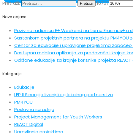
Pretraži:
16707
Nove objave
Poziv na radionicu E+ Weekend na temu Erasmus+ u 
Sastankom projektnih partnera na projektu PM4YOU z
Centar za edukacije i upravljanje projektima započeo 
Dostupna mobilna aplikacija za predavače i krajnje kor
Održane edukacije za krajnje korisnike projekta REACT d
Kategorije
Edukacije
LEP II Sinergija livanjskog lokalnog partnerstva
PM4YOU
Poslovna suradnja
Project Management for Youth Workers
REACT Digital
Upravljanje projektima