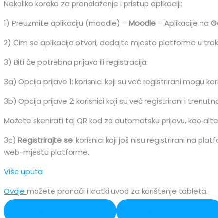
Nekoliko koraka za pronalaženje i pristup aplikaciji:
1) Preuzmite aplikaciju (moodle) –
Moodle
– Aplikacije na
G
2) Čim se aplikacija otvori, dodajte mjesto platforme u trak
3) Biti će potrebna prijava ili registracija:
3a) Opcija prijave 1: korisnici koji su već registrirani mogu k
3b) Opcija prijave 2: korisnici koji su već registrirani i trenut
Možete skenirati taj QR kod za automatsku prijavu, kao alter
3c)
Registrirajte se
: korisnici koji još nisu registrirani na pla
web-mjestu platforme.
Više uputa
Ovdje
možete pronaći i kratki uvod za korištenje tableta.
SHARE ON FACEBOOK
SHARE ON TWITTER