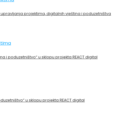
upravljanja projektima, digitalnih vještina i poduzetništva
ktima
ima i poduzetništvo“ u sklopu projekta REACT digital
oduzetništvo“ u sklopu projekta REACT digital