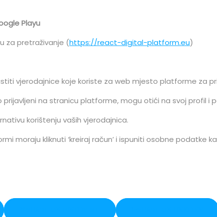
oogle Playu
u za pretraživanje (
https://react-digital-platform.eu
)
oristiti vjerodajnice koje koriste za web mjesto platforme za pr
no prijavljeni na stranicu platforme, mogu otići na svoj profil i 
nativu korištenju vaših vjerodajnica.
tformi moraju kliknuti ‘kreiraj račun’ i ispuniti osobne podatke kako
SHARE ON PINTEREST
SHARE ON LINKEDIN