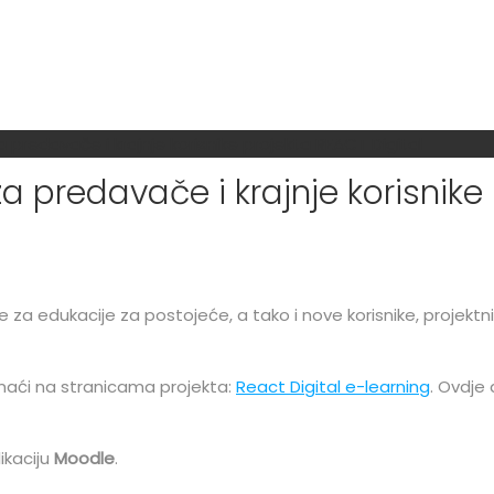
 predavače i krajnje korisnike projekta REACT Digital
 predavače i krajnje korisnike 
za edukacije za postojeće, a tako i nove korisnike, projektn
naći na stranicama projekta:
React Digital e-learning
. Ovdje
ikaciju
Moodle
.