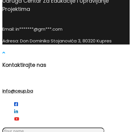
Udruga Centar Za Edukacije I Upravljanje
Projektima
Email:
in
*******@gm***.c
om
Adresa: Don Dominika Stojanovića 3, 80320 Kupres
Kontaktirajte nas
info@ceup.ba