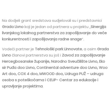
Na dodjeli grant sredstava sudjelovali su i predstavnici
Grada Livno
koji je jedan od partnera u projektu „
Sinergija
livanjskog lokalnog partnerstva za zapošljavanje do veće
konkurentnosti i zapošljavanja radne snage
“.
Vodeći partner je
Tehnološki park Linnovate
, a osim
Grada
Livno
članovi partnerstva su još i
Zavod za zapošljavanje
Hercegbosanske županije, Narodno Sveučilište Livno, Eko
sir Puđa doo Livno, Continental adventure doo Livno, Woo
Art doo, COX 4 doo, MWOOD doo, Udruga PUŽ – udruga
osoba s poteškoćama i CEUP- Centar za edukacije i
upravljanje projektima
.