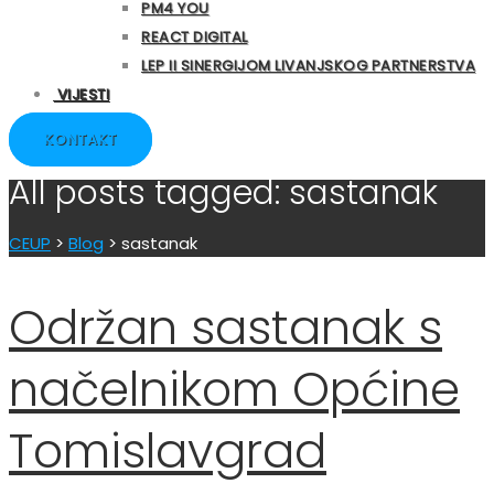
PM4 YOU
REACT DIGITAL
LEP II SINERGIJOM LIVANJSKOG PARTNERSTVA
VIJESTI
KONTAKT
All posts tagged: sastanak
CEUP
>
Blog
>
sastanak
Održan sastanak s
načelnikom Općine
Tomislavgrad