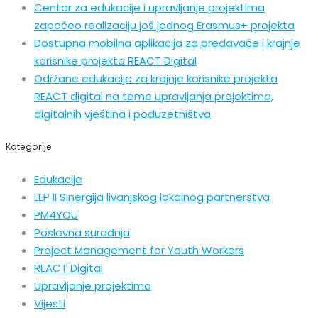
Centar za edukacije i upravljanje projektima
započeo realizaciju još jednog Erasmus+ projekta
Dostupna mobilna aplikacija za predavače i krajnje
korisnike projekta REACT Digital
Održane edukacije za krajnje korisnike projekta
REACT digital na teme upravljanja projektima,
digitalnih vještina i poduzetništva
Kategorije
Edukacije
LEP II Sinergija livanjskog lokalnog partnerstva
PM4YOU
Poslovna suradnja
Project Management for Youth Workers
REACT Digital
Upravljanje projektima
Vijesti