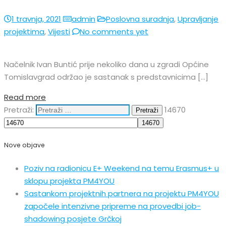
1 travnja, 2021
admin
Poslovna suradnja
,
Upravljanje
projektima
,
Vijesti
No comments yet
Načelnik Ivan Buntić prije nekoliko dana u zgradi Općine
Tomislavgrad održao je sastanak s predstavnicima […]
Read more
Pretraži:
14670
Nove objave
Poziv na radionicu E+ Weekend na temu Erasmus+ u
sklopu projekta PM4YOU
Sastankom projektnih partnera na projektu PM4YOU
započele intenzivne pripreme na provedbi job-
shadowing posjete Grčkoj