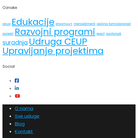
Oznake
Edukacije
ceup
erasmus+
menadžment
općina tomislavgrad
Razvojni programi
projekt
react
sastanak
Udruga CEUP
suradnja
Upravljanje projektima
Social
O nama
Sve usluge
Blog
Kontakt