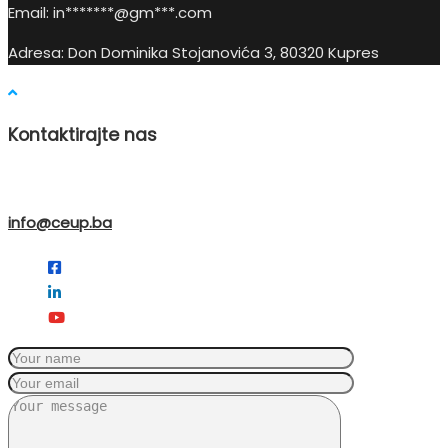
Email:
in
*******@gm***.c
om
Adresa: Don Dominika Stojanovića 3, 80320 Kupres
Kontaktirajte nas
info@ceup.ba